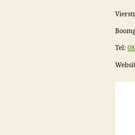
Vierst
Boomg
Tel:
08
Websi